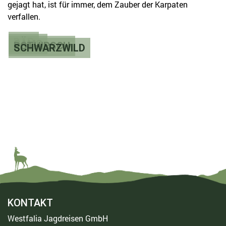
gejagt hat, ist für immer‚ dem Zauber der Karpaten
verfallen.
BÄR
GAMS
ROTHIRSCH
SCHWARZWILD
KONTAKT
Westfalia Jagdreisen GmbH